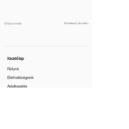
Élanyagok: Impregnált papír, PVC, ABS, PP,
akril, természetes furnér, alumínium, magas
fényű és 3D 0,4-3,0 mm-es tekercsekben és 8
mm-ig tömörfa szalagokban.
<Következő termék
<Előző ermék
Ragasztók: EVA/PUR/PO és AirFlow System.
Felszereltség: - Független elektronikus
átalakítók által vezérelt HF-motorok, kódolóval
vezérelt munkacsoportok és TFT
érintőképernyővel vezérelt PLC.
Kezdőlap
Rólunk
Elérhetőségeink
Adatkezelés
Iparágak:
Alumíniumipar
Bútorgyártás
Műanyagipar