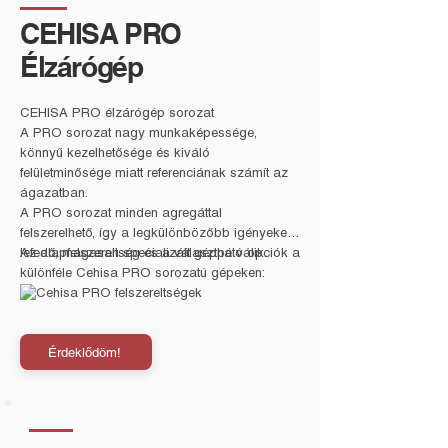
CEHISA PRO
Élzárógép
CEHISA PRO élzárógép sorozat
A PRO sorozat nagy munkaképessége,
könnyű kezelhetősége és kiváló
felületminősége miatt referenciának számít az
ágazatban.
A PRO sorozat minden agregáttal
felszerelhető, így a legkülönbözőbb igényeket
lefedő, magasan specializált géppé válik.
Az alapfelszereltség és a választható opciók a
különféle Cehisa PRO sorozatú gépeken:
Érdeklődöm!