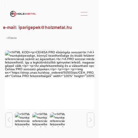
e-mail:
iparigepek@holzmetal.hu
<Vissza