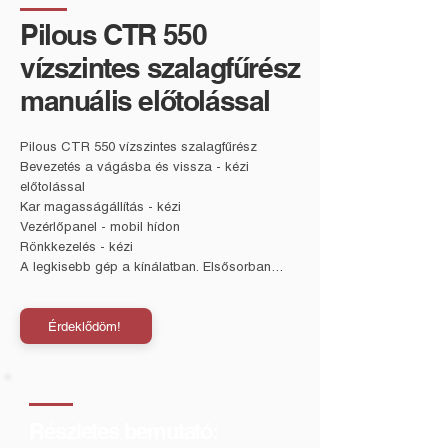
Pilous CTR 550
vízszintes szalagfűrész
manuális előtolással
Pilous CTR 550 vízszintes szalagfűrész
Bevezetés a vágásba és vissza - kézi
előtolással
Kar magasságállítás - kézi
Vezérlőpanel - mobil hídon
Rönkkezelés - kézi
A legkisebb gép a kínálatban. Elsősorban
kisebb mennyiségű fűrészáru vágására
tervezték. Ideális megoldás családi
Érdeklődöm!
gazdaságok vagy kisebb fűrészüzemek
számára. Nagyon egyszerű kézi adagolás a
vágásba és vissza. A vezérlőpanel a
fűrészkar mozgó hídján helyezkedik el. Ennek
köszönhetően a kezelő közelebb férhet hozzá
Részletes bemutató:
a munkadarabhoz vágás közben. A