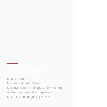
magasság beállítása állítható skálával ellátott
kézi kurblival történik.
A szilárdan rögzített hajtókereket egy
professzionális, speciálisan rezgéscsillapított
villanymotor hajtja ékszíjon keresztül. A gép 4
kW-os teljes bemeneti teljesítménye alacsony
üzemeltetési költségeket és egyszerű hálózati
csatlakozást garantál. Megszakító 16 A.
A feszítőkerék-rendszer öntöttvas vezetésben
mozog, ami hosszú élettartamot és precíz
beállítást garantál a gép hosszú távú
használata esetén is. A kar alumínium
futókerekekkel van felszerelve, pontos
Tulajdonságok:
rezgéscsillapítással. A kerék kerületén egy
süllyesztett horony található, amelybe egy
Múszaki adatok
cserélhető gumi textíliás ékszíj van szerelve,
Max. rönk átmérő 550 mm
amely a kerék és a fűrészlap közötti
Max. nyílás tetwen pengevezetők 400 mm
érintkezési felületet képezi. A gép stabilitása
A fűrészlap maximális magassága 465 mm
masszív acél futószelvényeken alapul,
Minimális rönkmagasság 20 mm
amelyek biztosítják a fűrészhíd optimális
Max. vágási mélység 200 mm
vezetését. A futószekciókat billenő
Max. rönkhossz (standard modell) 3,6 m