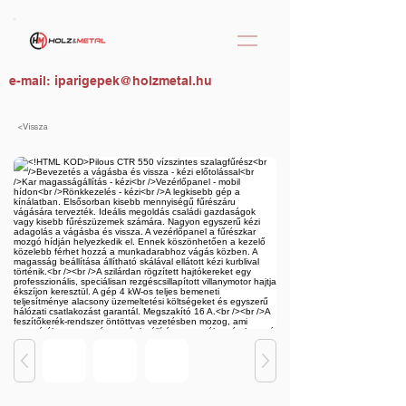
e-mail:
iparigepek@holzmetal.hu
<Vissza