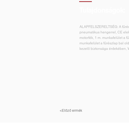
Tulajdonságok:
ALAPFELSZERELTSÉG: A fűrés
pneumatikus hengerrel, CE ele
motorfék, 1 m. munkafelület a f
munkafelület a fűrészlap bal ol
kezelő biztonsága érdekében, W
Csak elülső biztonsági berende
OPCIONÁLIS FELSZERELÉS: Gör
pneumatikus oldalsó ütköző, Wi
tápfeszültséggel.
<Előző ermék