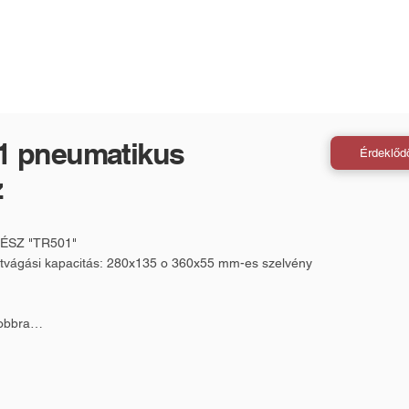
1 pneumatikus
Érdeklőd
z
SZ "TR501"
tvágási kapacitás: 280x135 o 360x55 mm-es szelvény
obbra
kus leeséséhez
cs nélkül)