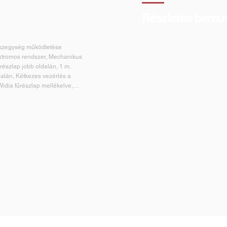
Részletes bemut
zegység működtetése
ktromos rendszer, Mechanikus
űrészlap jobb oldalán, 1 m.
dalán, Kétkezes vezérlés a
idia fűrészlap mellékelve,
zés.
gős asztalok, Kézi és
dia penge, Lézer 220 V-os