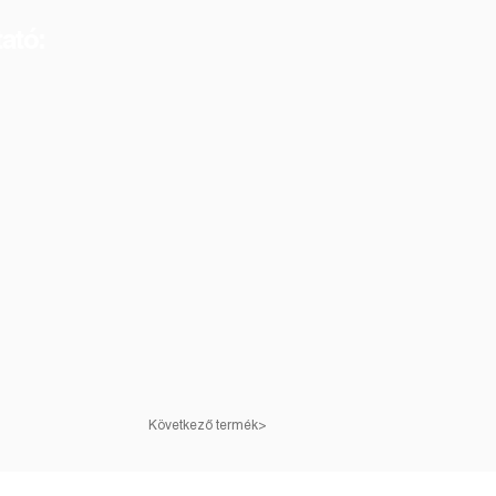
ató:
<Következő termék