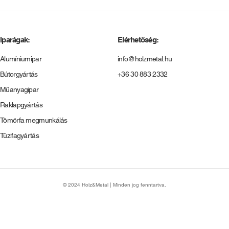
Iparágak:
Elérhetőség:
Alumíniumipar
info@holzmetal.hu
Bútorgyártás
+36 30 883 2332
Műanyagipar
Raklapgyártás
Tömörfa megmunkálás
Tüzifagyártás
© 2024 Holz&Metal | Minden jog fenntartva.