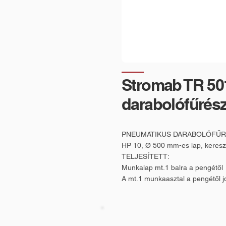
Stromab TR 50
darabolófűrés
PNEUMATIKUS DARABOLÓFŰRÉ
HP 10, Ø 500 mm-es lap, keresz
TELJESÍTETT:
Munkalap mt.1 balra a pengétől
A mt.1 munkaasztal a pengétől j
Lejtés a rövid vágások automati
Kétkezes indítórendszer
TCT penge
Elülső rögzített védelem (védőrá