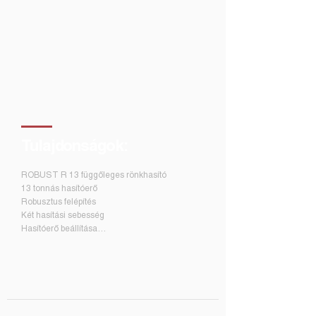
Tulajdonságok:
ROBUST R 13 függőleges rönkhasító
13 tonnás hasítóerő
Robusztus felépítés
Két hasítási sebesség
Hasítóerő beállítása
Emelő a nehezebb rönkök emelésére
Prémium alumínium szivattyú
Bal oldali védőkar a hasított rönkök
visszatartására
Kétkezes működtetés
Kiváló minőségű hidraulikus alkatrészek