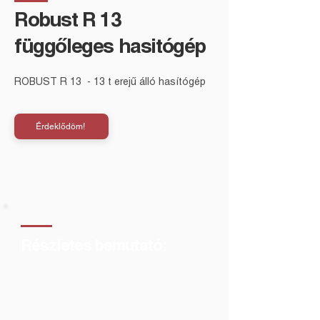
Robust R 13
függőleges hasitógép
ROBUST R 13  - 13 t erejű álló hasítógép
Érdeklődöm!
Részletes bemutató: